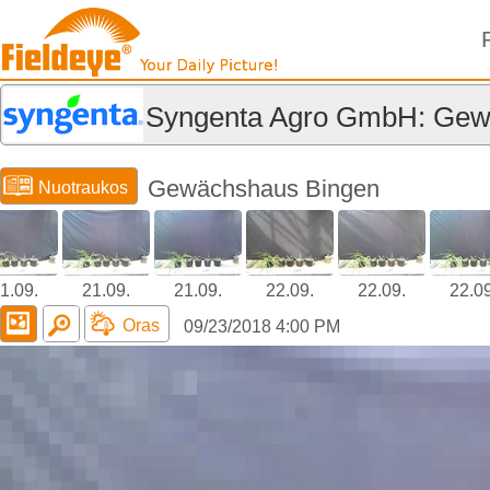
Syngenta Agro GmbH: Gew
Gewächshaus Bingen
Nuotraukos
1.09.
21.09.
21.09.
22.09.
22.09.
22.09
Oras
09/23/2018 4:00 PM