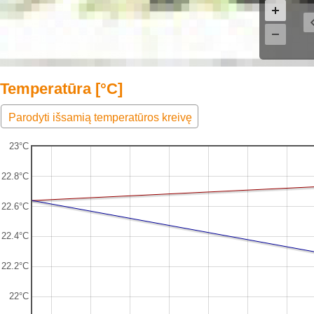
Temperatūra [°C]
Parodyti išsamią temperatūros kreivę
23°C
22.8°C
22.6°C
22.4°C
22.2°C
22°C