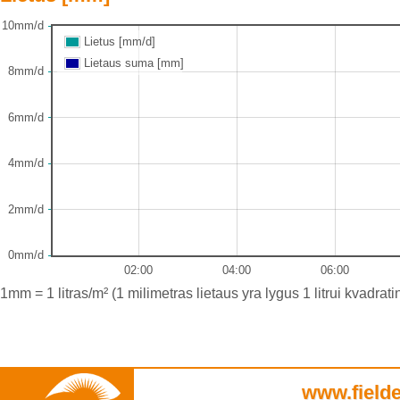
10mm/d
Lietus [mm/d]
Lietaus suma [mm]
8mm/d
6mm/d
4mm/d
2mm/d
0mm/d
02:00
04:00
06:00
1mm = 1 litras/m² (1 milimetras lietaus yra lygus 1 litrui kvadrat
www.field