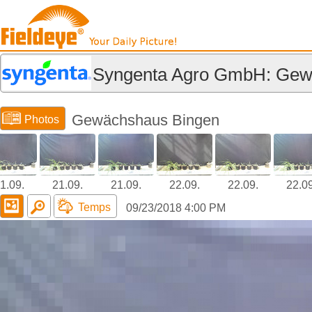
Syngenta Agro GmbH: Gew
Gewächshaus Bingen
Photos
1.09.
21.09.
21.09.
22.09.
22.09.
22.09
Temps
09/23/2018 4:00 PM