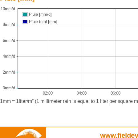
10mm/d
Pluie [mm/d]
Pluie total [mm]
8mm/d
6mm/d
4mm/d
2mm/d
0mm/d
02:00
04:00
06:00
1mm = 1liter/m² (1 millimeter rain is equal to 1 liter per square m
www.fieldey